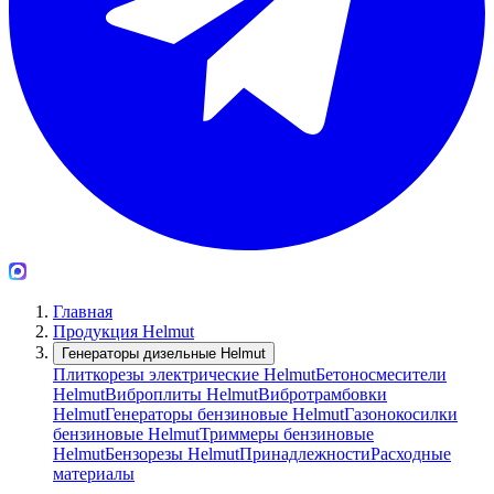
Главная
Продукция Helmut
Генераторы дизельные Helmut
Плиткорезы электрические Helmut
Бетоносмесители
Helmut
Виброплиты Helmut
Вибротрамбовки
Helmut
Генераторы бензиновые Helmut
Газонокосилки
бензиновые Helmut
Триммеры бензиновые
Helmut
Бензорезы Helmut
Принадлежности
Расходные
материалы