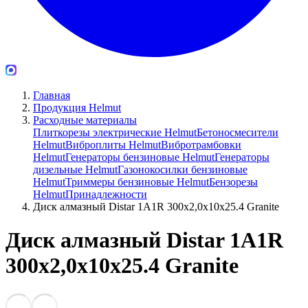
Главная
Продукция Helmut
Расходные материалы
Плиткорезы электрические Helmut
Бетоносмесители
Helmut
Виброплиты Helmut
Вибротрамбовки
Helmut
Генераторы бензиновые Helmut
Генераторы
дизельные Helmut
Газонокосилки бензиновые
Helmut
Триммеры бензиновые Helmut
Бензорезы
Helmut
Принадлежности
Диск алмазный Distar 1A1R 300x2,0x10x25.4 Granite
Диск алмазный Distar 1A1R
300x2,0x10x25.4 Granite