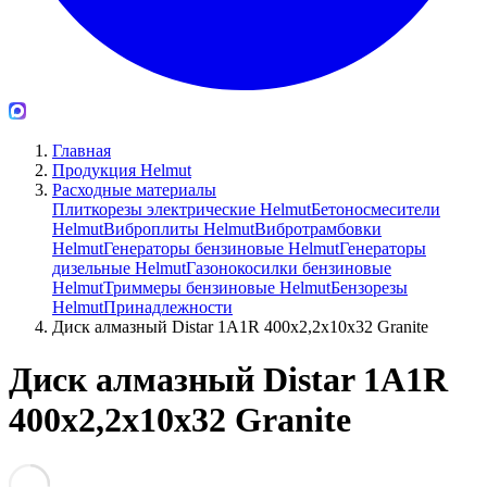
Главная
Продукция Helmut
Расходные материалы
Плиткорезы электрические Helmut
Бетоносмесители
Helmut
Виброплиты Helmut
Вибротрамбовки
Helmut
Генераторы бензиновые Helmut
Генераторы
дизельные Helmut
Газонокосилки бензиновые
Helmut
Триммеры бензиновые Helmut
Бензорезы
Helmut
Принадлежности
Диск алмазный Distar 1A1R 400x2,2x10x32 Granite
Диск алмазный Distar 1A1R
400x2,2x10x32 Granite