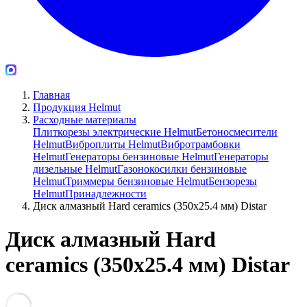
Главная
Продукция Helmut
Расходные материалы
Плиткорезы электрические Helmut
Бетоносмесители
Helmut
Виброплиты Helmut
Вибротрамбовки
Helmut
Генераторы бензиновые Helmut
Генераторы
дизельные Helmut
Газонокосилки бензиновые
Helmut
Триммеры бензиновые Helmut
Бензорезы
Helmut
Принадлежности
Диск алмазный Hard ceramics (350х25.4 мм) Distar
Диск алмазный Hard
ceramics (350х25.4 мм) Distar