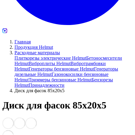
Главная
Продукция Helmut
Расходные материалы
Плиткорезы электрические Helmut
Бетоносмесители
Helmut
Виброплиты Helmut
Вибротрамбовки
Helmut
Генераторы бензиновые Helmut
Генераторы
дизельные Helmut
Газонокосилки бензиновые
Helmut
Триммеры бензиновые Helmut
Бензорезы
Helmut
Принадлежности
Диск для фасок 85х20х5
Диск для фасок 85х20х5