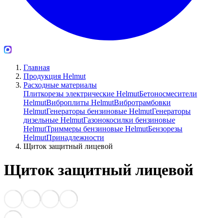
Главная
Продукция Helmut
Расходные материалы
Плиткорезы электрические Helmut
Бетоносмесители
Helmut
Виброплиты Helmut
Вибротрамбовки
Helmut
Генераторы бензиновые Helmut
Генераторы
дизельные Helmut
Газонокосилки бензиновые
Helmut
Триммеры бензиновые Helmut
Бензорезы
Helmut
Принадлежности
Щиток защитный лицевой
Щиток защитный лицевой