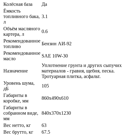
Колёсная база
Да
Ёмкость
топливного бака,
3.1
л
Объём масляного
0.6
картера, л
Рекомендованное
Бензин АИ-92
топливо
Рекомендованное
SAE 10W-30
масло
Уплотнение грунта и других сыпучих
Назначение
материалов - гравия, щебня, песка.
Тротуарная плитка, асфальт.
Уровень шума,
105
дБ
Габариты в
860x490x610
коробке, мм
Габариты в
собранном виде,
840х370х1230
мм
Вес нетто, кг
63
Вес брутто, кг
67.5