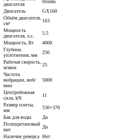
Honda
двигателя
Двигатель
GX160
Объём двигателя,
163
см³
Мощность
5.5
двигателя, л.с.
Мощность, Вт
4000
Глубина
250
уплотнения, мм
Рабочая скорость,
25
м/мин
Частота
вибрации, виб/
5000
мин
Центробежная
11
сила, kN
Размер плиты,
530×370
мм
Бак для воды
Да
Полиуретановый
Да
мат
Наличие реверса
Нет