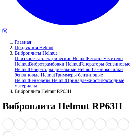
Главная
Продукция Helmut
Виброплиты Helmut
Плиткорезы электрические Helmut
Бетоносмесители
Helmut
Вибротрамбовки Helmut
Генераторы бензиновые
Helmut
Генераторы дизельные Helmut
Газонокосилки
бензиновые Helmut
Триммеры бензиновые
Helmut
Бензорезы Helmut
Принадлежности
Расходные
материалы
Виброплита Helmut RP63H
Виброплита Helmut RP63H