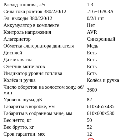
Расход топлива, л/ч
1.3
Сила тока розеток 380/220/12
-/16+16/8.3А
Эл. выходы 380/220/12
0/2/1 шт
Аккумулятор в комплекте
Нет
Контроль напряжения
AVR
Альтернатор
Синхронный
Обмотка альтернатора двигателя
Медь
Дисплей
Есть
Датчик масла
Есть
Счётчик моточасов
Есть
Индикатор уровня топлива
Есть
Колёса и ручка
Колёса и ручка
Число оборотов на холостом ходу, об/
3600
мин
Уровень шума, дБ
82
Габариты в коробке, мм
610x465x485
Габариты в собранном виде, мм
610х600х530
Вес нетто, кг
50
Вес брутто, кг
52
Срок гарантии, мес
12