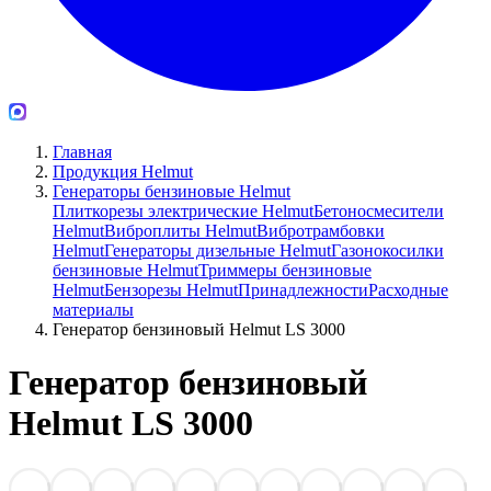
Главная
Продукция Helmut
Генераторы бензиновые Helmut
Плиткорезы электрические Helmut
Бетоносмесители
Helmut
Виброплиты Helmut
Вибротрамбовки
Helmut
Генераторы дизельные Helmut
Газонокосилки
бензиновые Helmut
Триммеры бензиновые
Helmut
Бензорезы Helmut
Принадлежности
Расходные
материалы
Генератор бензиновый Helmut LS 3000
Генератор бензиновый
Helmut LS 3000