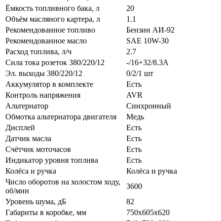
Ёмкость топливного бака, л
20
Объём масляного картера, л
1.1
Рекомендованное топливо
Бензин АИ-92
Рекомендованное масло
SAE 10W-30
Расход топлива, л/ч
2.7
Сила тока розеток 380/220/12
-/16+32/8.3А
Эл. выходы 380/220/12
0/2/1 шт
Аккумулятор в комплекте
Есть
Контроль напряжения
AVR
Альтернатор
Синхронный
Обмотка альтернатора двигателя
Медь
Дисплей
Есть
Датчик масла
Есть
Счётчик моточасов
Есть
Индикатор уровня топлива
Есть
Колёса и ручка
Колёса и ручка
Число оборотов на холостом ходу,
3600
об/мин
Уровень шума, дБ
82
Габариты в коробке, мм
750x605x620