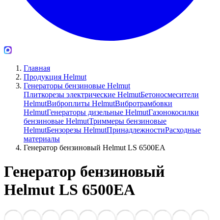
Главная
Продукция Helmut
Генераторы бензиновые Helmut
Плиткорезы электрические Helmut
Бетоносмесители
Helmut
Виброплиты Helmut
Вибротрамбовки
Helmut
Генераторы дизельные Helmut
Газонокосилки
бензиновые Helmut
Триммеры бензиновые
Helmut
Бензорезы Helmut
Принадлежности
Расходные
материалы
Генератор бензиновый Helmut LS 6500EA
Генератор бензиновый
Helmut LS 6500EA