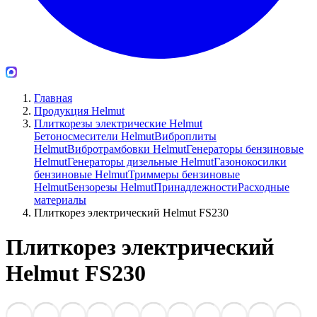
Главная
Продукция Helmut
Плиткорезы электрические Helmut
Бетоносмесители Helmut
Виброплиты
Helmut
Вибротрамбовки Helmut
Генераторы бензиновые
Helmut
Генераторы дизельные Helmut
Газонокосилки
бензиновые Helmut
Триммеры бензиновые
Helmut
Бензорезы Helmut
Принадлежности
Расходные
материалы
Плиткорез электрический Helmut FS230
Плиткорез электрический
Helmut FS230